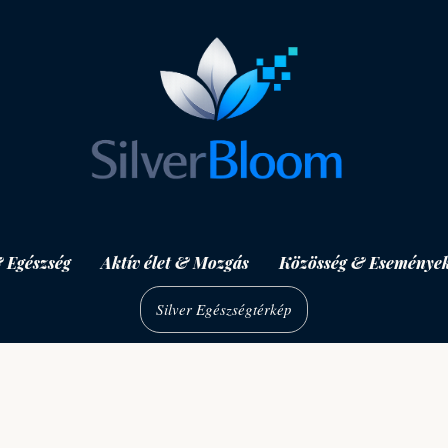
 Egészség
Aktív élet & Mozgás
Közösség & Eseménye
Silver Egészségtérkép