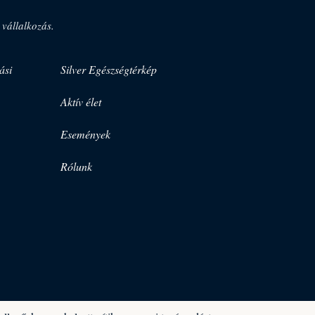
 vállalkozás.
ási
Silver Egészségtérkép
Aktív élet
Események
Rólunk