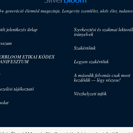
 generáció életmód magazinja. Longevity szemlélet, aktív élet, tudatos
tői jelentkezés űrlap
Szerkesztési és szakmai lektorál
irányelvek
esszum
Szakértőink
VERBLOOM ETIKAI KÓDEX
MANIFESZTUM
Legyen szakértőnk
F
A második felvonás csak most
kezdődik — légy részese!
ezelési tájékoztató
Vészhelyzeti infók
olat