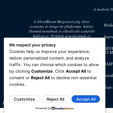
A modern 50+
A SilverBloom Magyarország silver
Hirde
economy és longevity platformja: hiteles
életmód-tartalmak és ellenőrzött szakértői
hálózat az 50 feletti generációnak és
Impr
felnőtt gyermekeiknek.
We respect your privacy
SIL
Cookies help us improve your experience,
ÉS 
deliver personalized content, and analyze
ÁSZ
traffic. You can choose which cookies to allow
by clicking
Customize
. Click
Accept All
to
Adatk
consent or
Reject All
to decline non-essential
cookies.
Kapcs
Customize
Reject All
Accept All
Powered by SOLADESIGN
Powered by